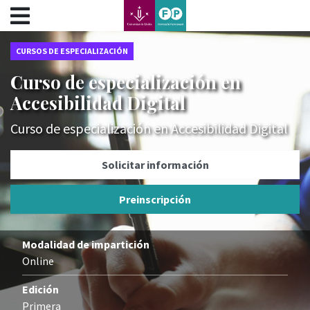
???label.access.jump.content???
???label.access.jump.header???
???label.access.jump.footer???
CURSOS DE ESPECIALIZACIÓN
???label.access.jump.menu???
Curso de especialización en
Accesibilidad Digital
Curso de especialización en Accesibilidad Digital
Solicitar información
Preinscripción
Modalidad de impartición
Online
Edición
Primera