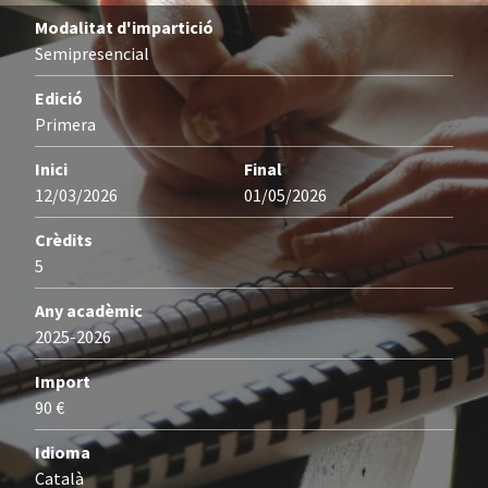
Modalitat d'impartició
Semipresencial
Edició
Primera
Inici
Final
12/03/2026
01/05/2026
Crèdits
5
Any acadèmic
2025-2026
Import
90 €
Idioma
Català