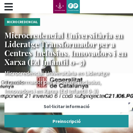
???label.access.jump.content???
???label.access.jump.header???
???label.access.jump.footer???
MICROCREDENCIAL
???label.access.jump.menu???
Microcredencial Universitària en
Lideratge Transformador per a
Centres Inclusius, Innovadors i en
Xarxa (Ed Infantil 0-3)
Microcredencial Universitària en Lideratge
Transformador per a Centres Inclusius,
Innovadors i en Xarxa (Ed Infantil 0-3)
Sol·licitar informació
Preinscripció