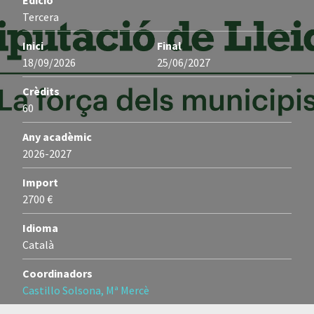
Edició
Tercera
Inici
Final
18/09/2026
25/06/2027
Crèdits
60
Any acadèmic
2026-2027
Import
2700 €
Idioma
Català
Coordinadors
Castillo Solsona, Mª Mercè