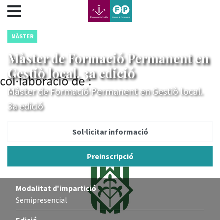
???label.access.jump.content???
???label.access.jump.header???
???label.access.jump.footer???
MÀSTER
???label.access.jump.menu???
Màster de Formació Permanent en
Gestiò local. 3a edició
Màster de Formació Permanent en Gestiò local.
3a edició
Sol·licitar informació
Preinscripció
Modalitat d'impartició
Semipresencial